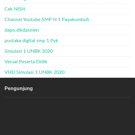
Cek NISN
Channel Youtube SMP N 1 Payakumbuh
dapo.dikdasmen
pustaka digital smp 1 Pyk
Simulasi 1 UNBK 2020
Verval Peserta Didik
VHD Simulasi 1 UNBK 2020
Pengunjung