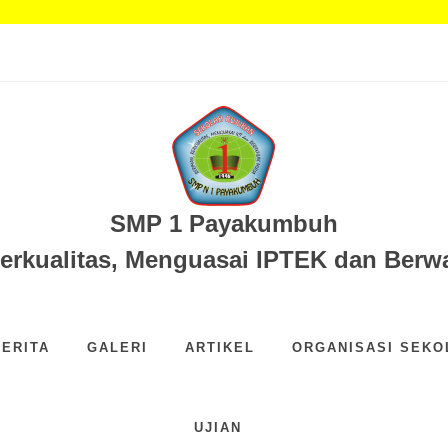
egeri 1 Payakumbuh...
EGERI 1 PAYAKUMBUH...
Sampah...
.
SMP 1 Payakumbuh
Berkualitas, Menguasai IPTEK dan Ber
BERITA
GALERI
ARTIKEL
ORGANISASI SEKO
UJIAN