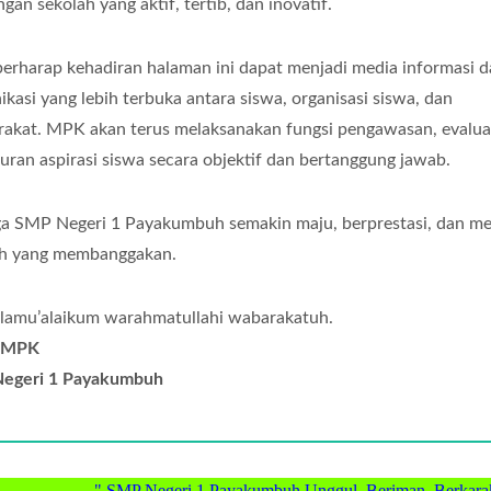
ngan sekolah yang aktif, tertib, dan inovatif.
erharap kehadiran halaman ini dapat menjadi media informasi 
kasi yang lebih terbuka antara siswa, organisasi siswa, dan
akat. MPK akan terus melaksanakan fungsi pengawasan, evalua
uran aspirasi siswa secara objektif dan bertanggung jawab.
 SMP Negeri 1 Payakumbuh semakin maju, berprestasi, dan me
ah yang membanggakan.
lamu’alaikum warahmatullahi wabarakatuh.
 MPK
egeri 1 Payakumbuh
" SMP Negeri 1 Payakumbuh Unggul, Beriman, Berkarakter, M