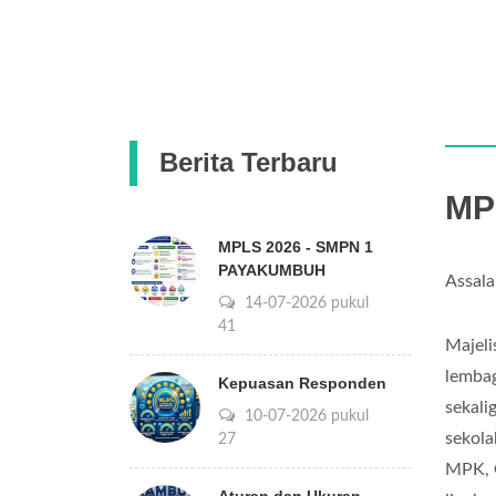
Berita Terbaru
MP
MPLS 2026 - SMPN 1
PAYAKUMBUH
Assala
14-07-2026 pukul
09:41
Majel
lembag
Kepuasan Responden
sekali
10-07-2026 pukul
sekola
14:27
MPK, O