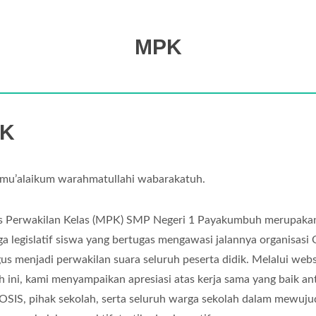
MPK
K
mu’alaikum warahmatullahi wabarakatuh.
is Perwakilan Kelas (MPK) SMP Negeri 1 Payakumbuh merupaka
a legislatif siswa yang bertugas mengawasi jalannya organisasi 
gus menjadi perwakilan suara seluruh peserta didik. Melalui webs
h ini, kami menyampaikan apresiasi atas kerja sama yang baik an
SIS, pihak sekolah, serta seluruh warga sekolah dalam mewuj