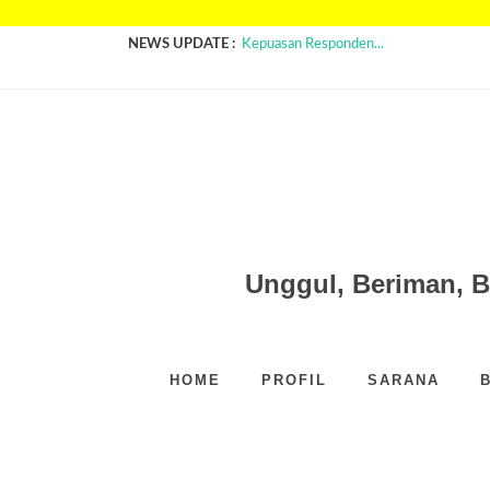
NEWS UPDATE :
Kepuasan Responden...
Aturan dan Ukuran Rambut Siswa SMP N
PENGUMUMAN HASIL SMPB - SMP N
Sehat Dari Hati Bersama Teh Inovatif...
Recycle dan BerKarya...
Inovasi Teknologi Rekayasa Anak ...
Game Edukasi Mandiri Sempetupa Pilah 
Gerakan Mandiri Budidaya Lele ...
Gerakan Literasi Sekolah Hebat...
MPLS 2026 - SMPN 1 PAYAKUMBUH..
Unggul, Beriman, 
HOME
PROFIL
SARANA