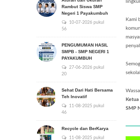
Aturan dan Ukuran
lingku
Rambut Siswa SMP
Negeri 1 Payakumbuh
Kami b
10-07-2026 pukul
komuni
09:56
masyar
PENGUMUMAN HASIL
penyal
SMPB - SMP NEGERI 1
PAYAKUMBUH
Semoga
27-06-2026 pukul
sekol
07:20
Sehat Dari Hati Bersama
Wassa
Teh Inovatif
Ketua
11-08-2025 pukul
SMP N
15:46
Recycle dan BerKarya
11-08-2025 pukul