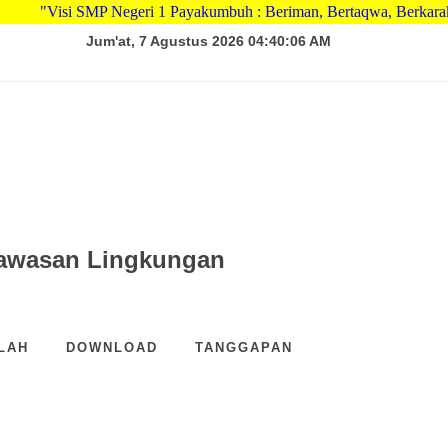
"Visi SMP Negeri 1 Payakumbuh : Beriman, Bertaqwa, Berkarakter,
Jum'at, 7 Agustus 2026 04:40:07 AM
wawasan Lingkungan
LAH
DOWNLOAD
TANGGAPAN