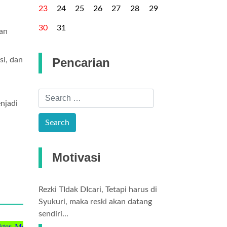
23
24
25
26
27
28
29
30
31
dan
si, dan
Pencarian
njadi
Motivasi
Rezki TIdak DIcari, Tetapi harus di
Syukuri, maka reski akan datang
sendiri...
enguasai Iptek, dan Berwawasan Lingkungan".."