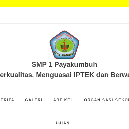
egeri 1 Payakumbuh...
EGERI 1 PAYAKUMBUH...
Sampah...
.
SMP 1 Payakumbuh
Berkualitas, Menguasai IPTEK dan Ber
BERITA
GALERI
ARTIKEL
ORGANISASI SEKO
UJIAN