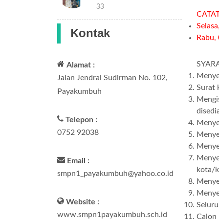
15:33
CATAT
Selasa
Kontak
Rabu, 
SYAR
Alamat :
Menyer
Jalan Jendral Sudirman No. 102,
Surat 
Payakumbuh
Mengis
disedi
Telepon :
Menye
0752 92038
Menyer
Menyer
Menyer
Email :
kota/k
smpn1_payakumbuh@yahoo.co.id
Menye
Menyer
Website :
Seluru
www.smpn1payakumbuh.sch.id
Calon 