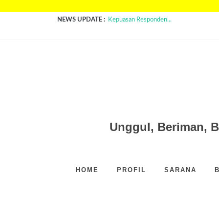
NEWS UPDATE :
Kepuasan Responden...
Aturan dan Ukuran Rambut Siswa SMP N
PENGUMUMAN HASIL SMPB - SMP N
Sehat Dari Hati Bersama Teh Inovatif...
Recycle dan BerKarya...
Inovasi Teknologi Rekayasa Anak ...
Game Edukasi Mandiri Sempetupa Pilah 
Gerakan Mandiri Budidaya Lele ...
Gerakan Literasi Sekolah Hebat...
MPLS 2026 - SMPN 1 PAYAKUMBUH..
Unggul, Beriman, 
HOME
PROFIL
SARANA