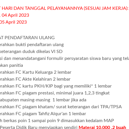
 HARI DAN TANGGAL PELAYANANNYA (SESUAI JAM KERJA):
, 04 April 2023
05 April 2023
AT PENDAFTARAN ULANG
ahkan bukti pendaftaran ulang
keterangan duduk dikelas VI SD
i dan menandatangani formulir persyaratan siswa baru yang tel
akan panitia
rahkan FC Kartu Keluarga 2 lembar
ahkan FC Akte Kelahiran 2 lembar
ahkan FC kartu PKH/KIP bagi yang memiliki* 1 lembar
ahkan FC piagam prestasi, minimal juara 1,2,3 tingkat
abupaten masing-masing 1 lembar jika ada
rahkan FC piagam khatam/ surat keterangan dari TPA/TPSA
ahkan FC piagam Tahfiz Alqur'an 1 lembar
h berkas poin 1 sampai poin 9 dimasukkan kedalam MAP
Peserta Didik Baru menyiapkan sendiri
Materai 10.000 ,2 buah