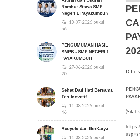
Aturan dan Ukuran
PE
Rambut Siswa SMP
Negeri 1 Payakumbuh
CA
10-07-2026 pukul
09:56
PA
PENGUMUMAN HASIL
20
SMPB - SMP NEGERI 1
PAYAKUMBUH
27-06-2026 pukul
Dituli
07:20
PENG
Sehat Dari Hati Bersama
Teh Inovatif
PAYA
11-08-2025 pukul
(Silah
15:46
https
Recycle dan BerKarya
usp=s
11-08-2025 pukul