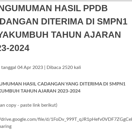
NGUMUMAN HASIL PPDB
DANGAN DITERIMA DI SMPN1
YAKUMBUH TAHUN AJARAN
23-2024
s tanggal 04 Apr 2023 | Dibaca 2520 kali
UMUMAN HASIL CADANGAN YANG DITERIMA DI SMPN1
KUMBUH TAHUN AJARAN 2023-2024
kan copy - paste link berikut)
://drive.google.com/file/d/1FoDv_999T_qJR1pHefv0VDF7ZGgCe
haring