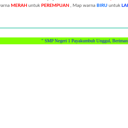
warna
MERAH
untuk
PEREMPUAN
, Map warna
BIRU
untuk
LA
" SMP Negeri 1 Payakumbuh Unggul, Beriman, Berkar