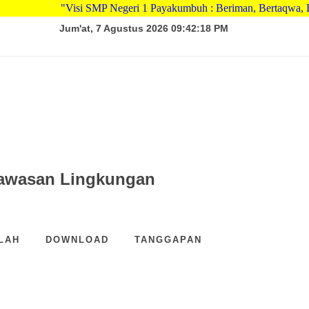
"Visi SMP Negeri 1 Payakumbuh : Beriman, Bertaqwa, Berkar
Jum'at, 7 Agustus 2026 09:42:18 PM
wawasan Lingkungan
LAH
DOWNLOAD
TANGGAPAN